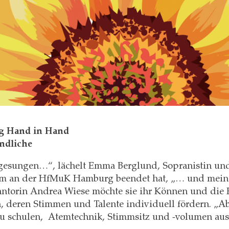
g Hand in Hand
ndliche
 gesungen…“, lächelt Emma Berglund, Sopranistin u
ium an der HfMuK Hamburg beendet hat, „… und meine
ntorin Andrea Wiese möchte sie ihr Können und die 
 deren Stimmen und Talente individuell fördern. „Ab d
u schulen, Atemtechnik, Stimmsitz und -volumen aus