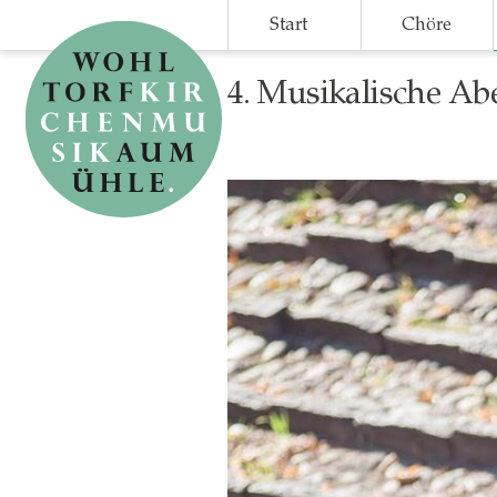
Skip
Start
Chöre
to
main
4. Musikalische A
content