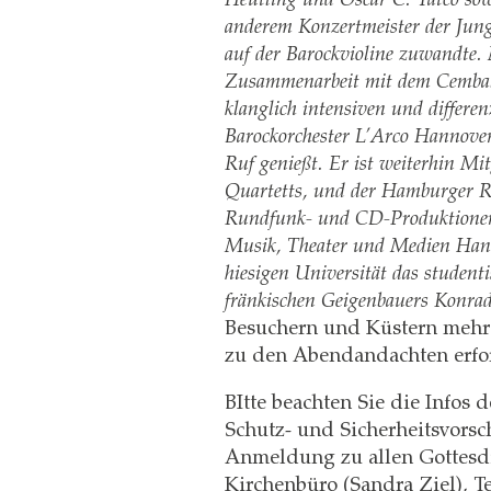
anderem Konzertmeister der Jung
auf der Barockvioline zuwandte. 
Zusammenarbeit mit dem Cembali
klanglich intensiven und differen
Barockorchester L’Arco Hannover
Ruf genießt. Er ist weiterhin Mi
Quartetts, und der Hamburger Ra
Rundfunk- und CD-Produktionen 
Musik, Theater und Medien Hanno
hiesigen Universität das student
fränkischen Geigenbauers Konrad 
Besuchern und Küstern mehr
zu den Abendandachten erford
BItte beachten Sie die Infos
Schutz- und Sicherheitsvorsch
Anmeldung zu allen Gottesdi
Kirchenbüro (Sandra Ziel), Te