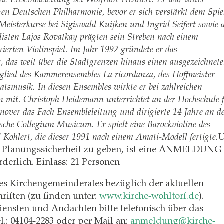
en Deutschen Philharmonie, bevor er sich verstärkt dem Spie
Meisterkurse bei Sigiswald Kuijken und Ingrid Seifert sowie 
sten Lajos Rovatkay prägten sein Streben nach einem
zierten Violinspiel. Im Jahr 1992 gründete er das
, das weit über die Stadtgrenzen hinaus einen ausgezeichnet
tglied des Kammerensembles La ricordanza, des Hoffmeister-
tsmusik. In diesen Ensembles wirkte er bei zahlreichen
mit. Christoph Heidemann unterrichtet an der Hochschule 
ver das Fach Ensembleleitung und dirigierte 14 Jahre an d
ische Collegium Musicum. Er spielt eine Barockvioline des
Kohlert, die dieser 1991 nach einem Amati-Modell fertigte.
 Planungssicherheit zu geben, ist eine ANMELDUNG
erlich. Einlass: 21 Personen
 des Kirchengemeinderates bezüglich der aktuellen
riften (zu finden unter:
www.kirche-wohltorf.de
).
ensten und Andachten bitte telefonisch über das
l.: 04104-2283 oder per Mail an:
anmeldung@kirche-