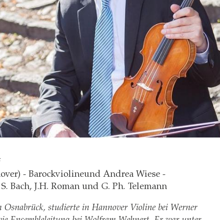
f
ver) - Barockviolineund Andrea Wiese -
 S. Bach, J.H. Roman und G. Ph. Telemann
 Osnabrück, studierte in Hannover Violine bei Werner
wie Ensembleleitung bei Wolfram Wehnert. Er war unter