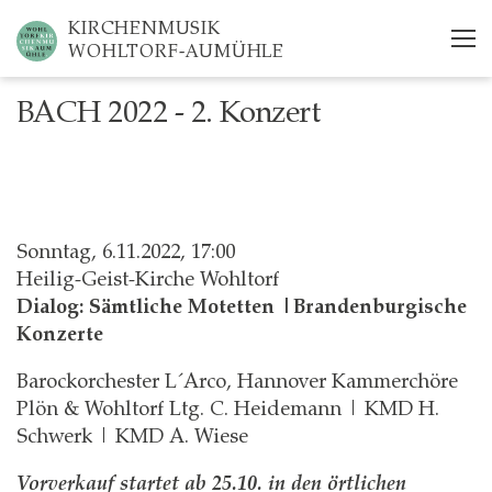
Skip
KIRCHENMUSIK
to
WOHLTORF-AUMÜHLE
main
content
BACH 2022 - 2. Konzert
Sonntag, 6.11.2022, 17:00
Heilig-Geist-Kirche Wohltorf
Dialog: Sämtliche Motetten |
Brandenburgische
Konzerte
Barockorchester L´Arco, Hannover Kammerchöre
Plön & Wohltorf Ltg. C. Heidemann | KMD H.
Schwerk | KMD A. Wiese
Vorverkauf startet ab 25.10. in den örtlichen