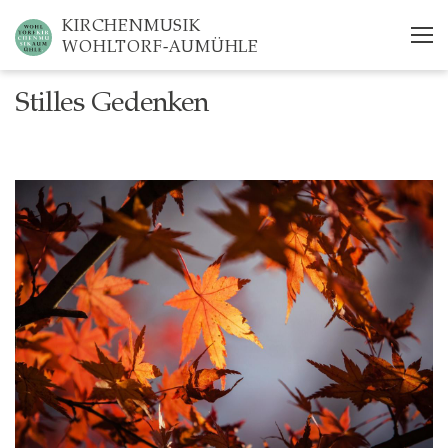
Skip
KIRCHENMUSIK
to
WOHLTORF-AUMÜHLE
main
content
Stilles Gedenken