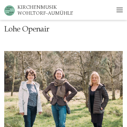
Skip
KIRCHENMUSIK
to
WOHLTORF-AUMÜHLE
main
content
Lohe Openair