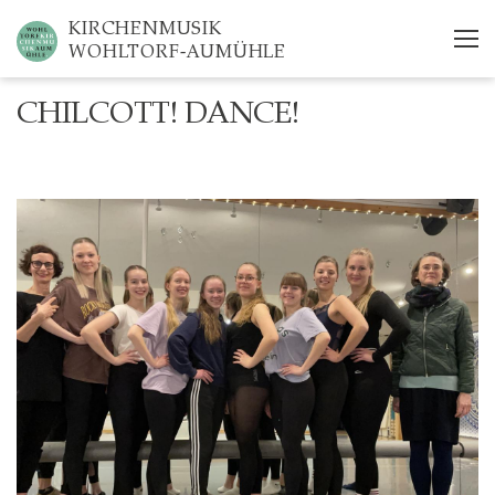
Skip
KIRCHENMUSIK
to
WOHLTORF-AUMÜHLE
main
content
CHILCOTT! DANCE!